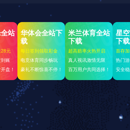
论。本文将从四个方面详细解析这一观点，包括
逆转勇士事件的影响以及未来展望。通过这些分
并感受到詹姆斯在篮球界中的非凡魅力。
1、第一个小标题
勒布朗·詹姆斯作为NBA历史上最伟大的球员之一
入联盟以来，詹姆斯便以其卓越的天赋和不懈的
军戒指，还多次获得常规赛和季后赛MVP称号，
固。
詹姆斯的影响力远超篮球场，他积极参与社会问
了“家乡学校”，帮助许多贫困学生获得更好的教
敬的人物。
铁林提到如果他能战胜火箭，将是一个重要里程