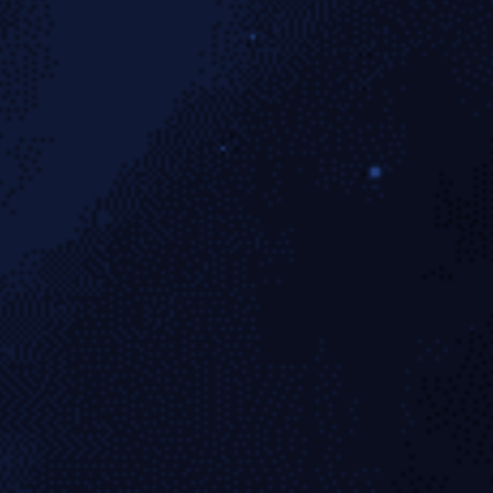
众，在享受精彩赛事的时候，也要铭记那些拼搏
心所在！
6球
成为了备受关注的话题。...