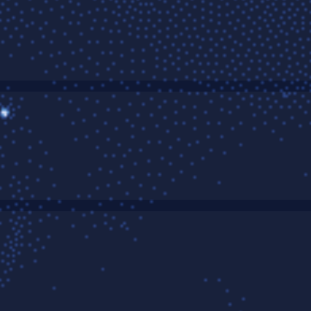
、专业数据、高清视频，
开运体育官网APP
与网页版为您提供便
APP下载
网页版入口
在NBA的历史长河中，勒布朗·詹姆斯无疑是最
表示，如果詹姆斯能够在与火箭的比赛中取得胜
一辉煌时刻的第二大成就。这一言论引发了广泛