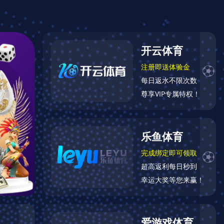
注册入口
开始