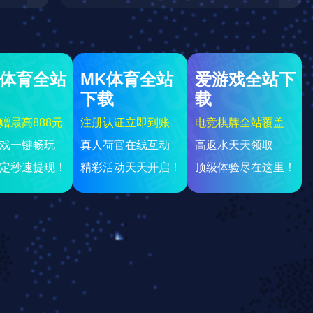
詹姆斯的历史地位、对火箭胜利的重要性、
析，我们可以更全面地理解铁林所言之重，
，其职业生涯充满了传奇色彩。从2003年进
努力赢得了无数荣誉。他不仅拥有多个总冠
这使得他在NBA历史排行榜上的位置日益稳
题，为青少年教育做出了积极贡献。他创办
育机会。因此，他被视为球场内外都值得尊
碑，这进一步强调了他的成就并非仅限于个